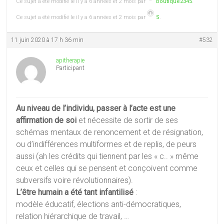
Ce sujet a été modifié le il y a 6 années et 2 mois par
boutique2345
.
Ce sujet a été modifié le il y a 6 années et 2 mois par
S
.
11 juin 2020 à 17 h 36 min
#532
apitherapie
Participant
Au niveau de l’individu, passer à l’acte est une
affirmation de soi
et nécessite de sortir de ses
schémas mentaux de renoncement et de résignation,
ou d’indifférences multiformes et de replis, de peurs
aussi (ah les crédits qui tiennent par les « c.. » même
ceux et celles qui se pensent et conçoivent comme
subversifs voire révolutionnaires).
L’être humain a été tant infantilisé
:
modèle éducatif, élections anti-démocratiques,
relation hiérarchique de travail, …