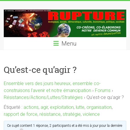
Skip
Rupture
to
content
écologique,
sociale,
démocratique,
Menu
culturelle
vers
Qu’est-ce qu’agir ?
des
jours
Ensemble vers des jours heureux, ensemble co-
heureux
construisons l’avenir et notre émancipation
›
Forums
›
Résistances/Actions/Luttes/Stratégies
›
Qu’est-ce qu’agir ?
Étiqueté :
actions
,
agir
,
exploitation
,
lutte
,
organisation
,
rapport de force
,
résistance
,
stratégie
,
violence
Ce sujet contient 1 réponse, 2 participants et a été mis à jour pour la dernière