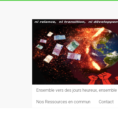
Skip
to
Rupture
content
écologique,
sociale,
démocratique,
culturelle
vers
des
jours
heureux
Ensemble vers des jours heureux, ensemble 
Nos Ressources en commun
Contact