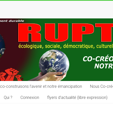
co-construisons l’avenir et notre émancipation
Nous Co-cré
Qui ?
Connexion
flyers d’actualité (libre expression)