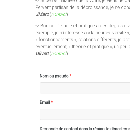
-> Superbe initiative que la vôtre, je viens de 
Fervent partisan de la décroissance, je ne con
JMarc
(
contact
)
-> Bonjour, j’étudie et pratique à des degrés d
exemple, je m’intéresse à « la neuro-diversité 
« fonctionnements », relations différents, je pr
éventuellement, « théorie et pratique », un pe
Olivert
(
contact
)
Nom ou pseudo
*
Email
*
Demande de contact dans la région, le département