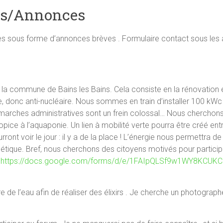
es/Annonces
des sous forme d’annonces brèves . Formulaire contact sous les
la commune de Bains les Bains. Cela consiste en la rénovation et l
donc anti-nucléaire. Nous sommes en train d’installer 100 kWc de 
émarches administratives sont un frein colossal… Nous chercho
ropice à l’aquaponie. Un lien à mobilité verte pourra être créé ent
ront voir le jour : il y a de la place ! L’énergie nous permettra 
tique. Bref, nous cherchons des citoyens motivés pour participe
t
https://docs.google.com/forms/d/e/1FAIpQLSf9w1WY8KCUK
re de l’eau afin de réaliser des élixirs . Je cherche un photograp