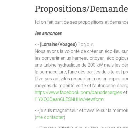
Propositions/Demand
Ici on fait part de ses propositions et deman
les annonces
->
(Lorraine/Vosges)
Bonjour,
Nous avons la volonté de créer un éco-lieu sur 
les convertir en un hameau citoyen, écologique, 
une turbine hydraulique de 200 kW mais les d
la permaculture, l’une des parties du site est p
Diverses activités respectant nos principes pour
moyens de mobilité verte et l’autonomie énergé
https://www.facebook.com/bainsdenergies
e
l1YXQ3QeahGLESNHHw/viewform
-> je suis magnétiseur et travaille sur la mémoi
(
me contacter
)