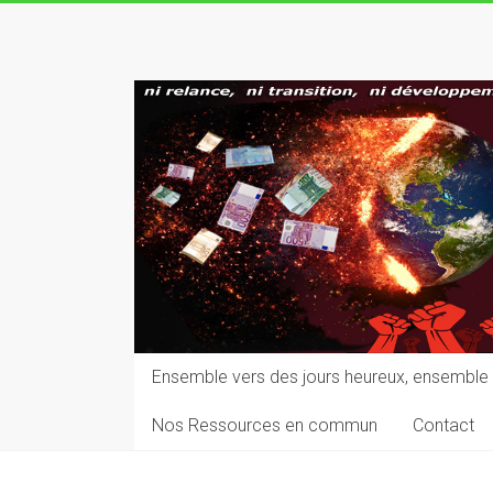
Skip
to
Rupture
content
écologique,
sociale,
démocratique,
culturelle
vers
des
jours
heureux
Ensemble vers des jours heureux, ensemble 
Nos Ressources en commun
Contact