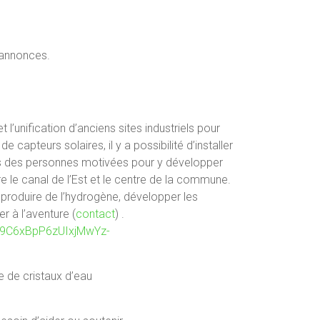
 annonces.
’unification d’anciens sites industriels pour
capteurs solaires, il y a possibilité d’installer
ns des personnes motivées pour y développer
re le canal de l’Est et le centre de la commune.
de produire de l’hydrogène, développer les
r à l’aventure (
contact
) .
C9C6xBpP6zUIxjMwYz-
he de cristaux d’eau