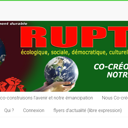
co-construisons l’avenir et notre émancipation
Nous Co-cré
Qui ?
Connexion
flyers d’actualité (libre expression)