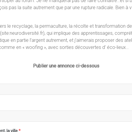
participer au forum. Je ne manquerai pas de faire connaître…et si 
çois pas la suite autrement que par une rupture radicale. Bien à 
ivers le recyclage, la permaculture, la récolte et transformation 
»,(site:neurodiversité.fr), qui implique des apprentissages, compr
atique en partie l’argent autrement, et j’aimerais proposer des at
u comme en « woofing », avec sorties découvertes d’ éco-lieux…
Publier une annonce ci-dessous
, la ville
*