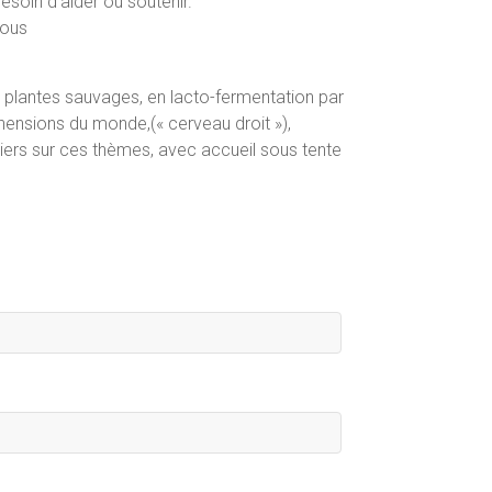
besoin d’aider ou soutenir.
vous
de plantes sauvages, en lacto-fermentation par
éhensions du monde,(« cerveau droit »),
eliers sur ces thèmes, avec accueil sous tente