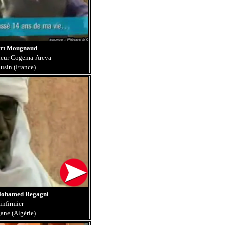
ert Mougnaud
neur Cogema-Areva
usin (France)
Mohamed Regagni
infirmier
ane (Algérie)