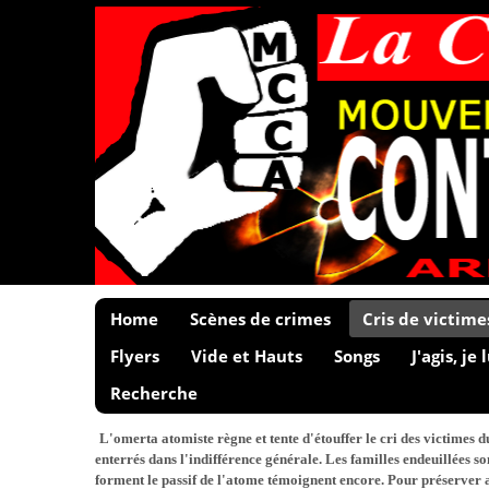
Home
Scènes de crimes
Cris de victime
Flyers
Vide et Hauts
Songs
J'agis, je 
Recherche
L'omerta atomiste règne et tente d'étouffer le cri des victimes 
enterrés dans l'indifférence générale. Les familles endeuillées s
forment le passif de l'atome témoignent encore. Pour préserver au