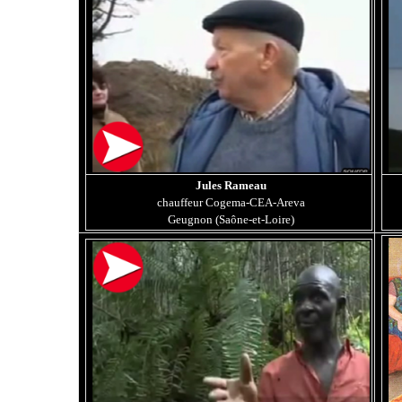
Jules Rameau
chauffeur Cogema-CEA-Areva
Geugnon (Saône-et-Loire)