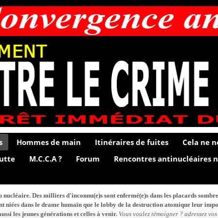
s
Hommes de main
Itinéraires de fuites
Cela ne n
lutte
M.C.C.A ?
Forum
Rencontres antinucléaires n
du nucléaire. Des milliers d'inconnu(e)s sont enfermé(e)s dans les placards sombr
ont niées dans le drame humain que le lobby de la destruction atomique leur impose
ssi les jeunes générations et celles à venir.
Vous voulez témoigner ? adressez vos 