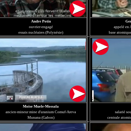
Andre Potin
Ger
ouvrier-engagé
appelé en
essais nucléaires (Polynésie)
base atomique
Moise Muele-Mossala
ancien-mineur mine d'uranium Comuf-Areva
salarié so
Munana (Gabon)
centrale atomi