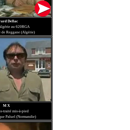
ard Dellac
 Algérie au 620RGA
 de Reggane (Algérie)
M X
us-traité mis-à-pied
que Paluel (Normandie)