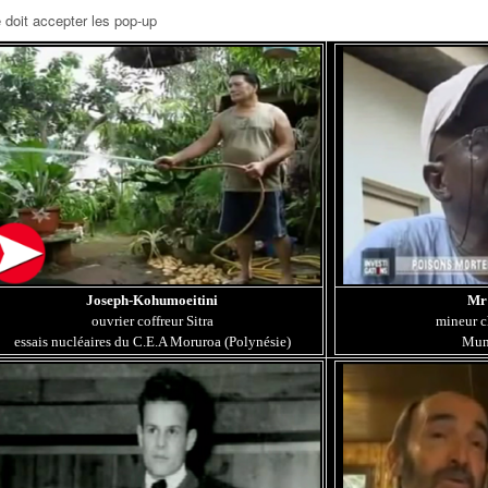
 doit accepter les pop-up
Joseph-Kohumoeitini
Mr 
ouvrier coffreur Sitra
mineur 
essais nucléaires du C.E.A Moruroa (Polynésie)
Mun