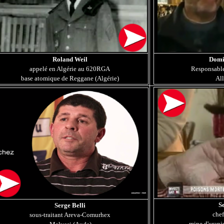
Roland Weil
Domi
appelé en Algérie au 620RGA
Responsable
base atomique de Reggane (Algérie)
All
S
Serge Belli
che
sous-traitant Areva-Comurhex
mine d'uraniu