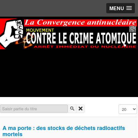
MENU
Saisir partie du titre
Affichage 
A ma porte : des stocks de déchets radioactifs
mortels