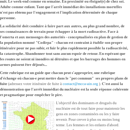
nuit. Le week-end comme en semaine. En proximité ou éloigné(e) de chez soi.
Adulte comme enfant.
Tant que l'arrêt immédiat des installations mortelles
n'est pas obtenu par l'engagement et l'implication déterminée de chaque
personne.
La solidarité doit conduire à faire part aux autres, au plus grand nombre, de
ses connaissances de terrain pour échapper à la mort radioactive.
Face à
l'omerta et aux mensonges des autorités - conceptualisées en plan de gestion de
la population nommé "Codirpa" - chacun est contraint à établir son propre
itinéraire pour ne pas subir, et fuir le plus rapidement possible la radioactivité,
la catastrophe. Abandonner tout sans aucun espoir de retour. En espérant que
les routes ne soient ni inondées ni détruites et que les barrages des hommes en
armes puissent être déjoués...
Cette rubrique est un guide que chacun peut s'approprier, une rubrique
d'échange où chacun-e peut mettre dans le "pot commun" ses propres plans de
fuite
(adressez votre itiné
raire de fuite à
contact@mcca-ain.org
).
C'est aussi la
démonstration que l'arrêt immédiat du nucléaire est la seule réponse cohérente
et pragmatique pour empêcher le pire.
L'objectif des dominants et drogués du
nucléaire est de tout faire pour maintenir les
gens en zones contaminées ou les y faire
revenir. Pour crever à plus ou moins long
terme. Les femmes et les enfants d'abord.