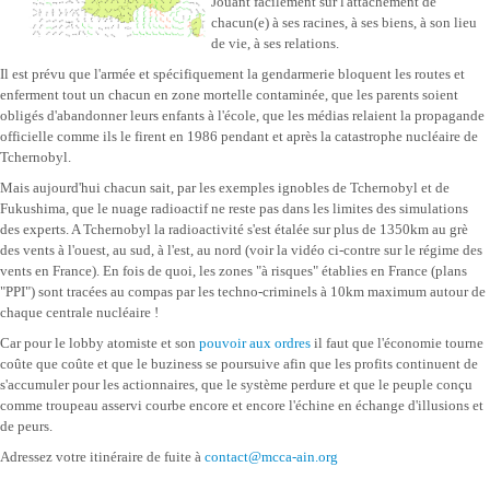
Jouant facilement sur l'attachement de
chacun(e) à ses racines, à ses biens, à son lieu
de vie, à ses relations.
Il est prévu que l'armée et spécifiquement la gendarmerie bloquent les routes et
enferment tout un chacun en zone mortelle contaminée, que les parents soient
obligés d'abandonner leurs enfants à l'école, que les médias relaient la propagande
officielle comme ils le firent en 1986 pendant et après la catastrophe nucléaire de
Tchernobyl.
Mais aujourd'hui chacun sait, par les exemples ignobles de Tchernobyl et de
Fukushima, que le nuage radioactif ne reste pas dans les limites des simulations
des experts. A Tchernobyl la radioactivité s'est étalée sur plus de 1350km au grè
des vents à l'ouest, au sud, à l'est, au nord (voir la vidéo ci-contre sur le régime des
vents en France). En fois de quoi, l
es zones "à risques" établies en France (
plans
"PPI"
) sont
tracées au compas par les techno-criminels
à 10km maximum
autour de
chaque centrale nucléaire
!
Car pour le lobby atomiste et son
pouvoir aux ordres
il faut que l'économie tourne
coûte que coûte et que le buziness se poursuive afin que les profits continuent de
s'accumuler pour les actionnaires, que le système perdure et que le peuple conçu
comme troupeau asservi courbe encore et encore l'échine en échange d'illusions et
de peurs.
Adressez votre itiné
raire de fuite à
contact@mcca-ain.org
__