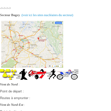
->->->->
Secteur Bugey
(voir ici les sites nucléaires
du secteur)
Vent de Nord
:
Point de départ :
Routes à emprunter :
Vent de Nord-Est
: