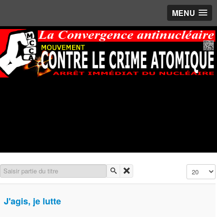
MENU
Saisir partie du titre
Affichage 
J'agis, je lutte