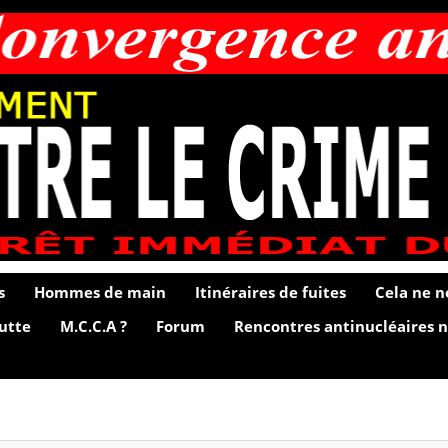
s
Hommes de main
Itinéraires de fuites
Cela ne n
lutte
M.C.C.A ?
Forum
Rencontres antinucléaires n