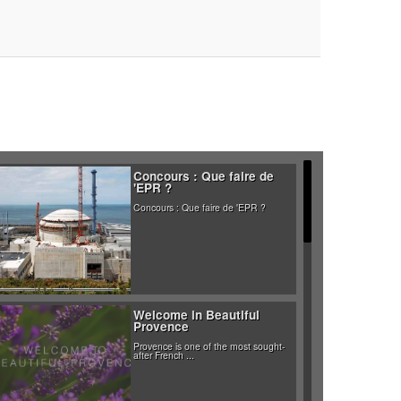
Concours : Que faire de
'EPR ?
Concours : Que faire de 'EPR ?
Welcome in Beautiful
Provence
Provence is one of the most sought-
after French ...