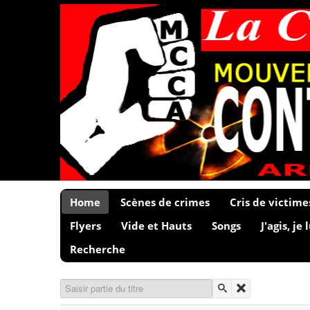
Home
Scènes de crimes
Cris de victime
Flyers
Vide et Hauts
Songs
J'agis, je 
Recherche
Saisir partie du titre