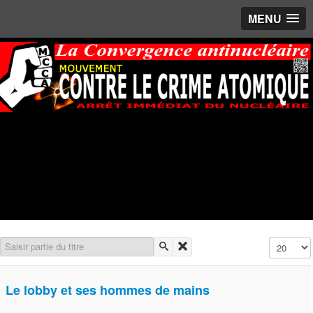
MENU
Saisir partie du titre
Affichage 
Le lobby et ses hommes de mains