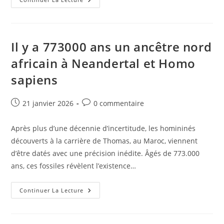
Est
Toujours
L’Histoire
Des
Vainqueurs
Il y a 773000 ans un ancêtre nord
africain à Neandertal et Homo
sapiens
Publication
Commentaires
21 janvier 2026
0 commentaire
publiée :
de
la
Après plus d’une décennie d’incertitude, les homininés
publication :
découverts à la carrière de Thomas, au Maroc, viennent
d’être datés avec une précision inédite. Âgés de 773.000
ans, ces fossiles révèlent l’existence…
Il
Continuer La Lecture
Y
A
773000
Ans