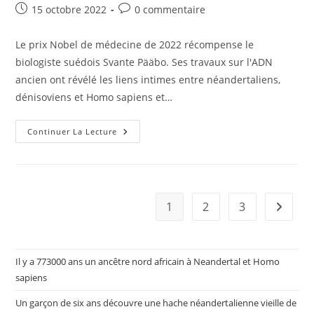
Publication
Commentaires
15 octobre 2022
0 commentaire
publiée :
de
la
Le prix Nobel de médecine de 2022 récompense le
publication :
biologiste suédois Svante Pääbo. Ses travaux sur l'ADN
ancien ont révélé les liens intimes entre néandertaliens,
dénisoviens et Homo sapiens et…
Le
Continuer La Lecture
Prix
Nobel
De
Médecine
2022
Attribué
À
1
2
3
Aller à 
Svante
Pääbo,
Père
De
La
Paléogénétique
Il y a 773000 ans un ancêtre nord africain à Neandertal et Homo
Et
sapiens
Décrypteur
Du
Génome
Un garçon de six ans découvre une hache néandertalienne vieille de
De