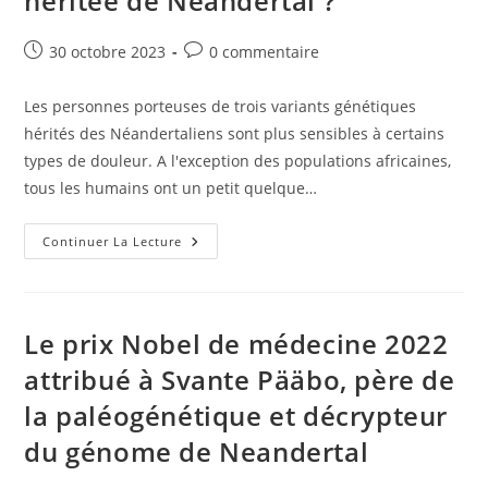
héritée de Néandertal ?
De
60
000
Publication
Commentaires
30 octobre 2023
0 commentaire
Ans
publiée :
de
En
Jouant
la
Les personnes porteuses de trois variants génétiques
À
publication :
La
hérités des Néandertaliens sont plus sensibles à certains
Plage
types de douleur. A l'exception des populations africaines,
tous les humains ont un petit quelque…
Notre
Continuer La Lecture
Sensibilité
À
La
Douleur
Héritée
De
Le prix Nobel de médecine 2022
Néandertal
?
attribué à Svante Pääbo, père de
la paléogénétique et décrypteur
du génome de Neandertal