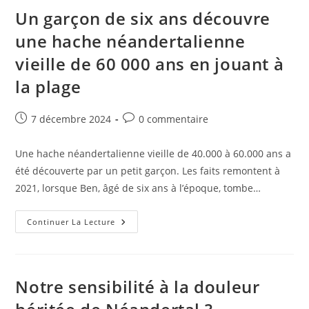
Un
Ancêtre
Un garçon de six ans découvre
Nord
Africain
une hache néandertalienne
À
Neandertal
vieille de 60 000 ans en jouant à
Et
Homo
Sapiens
la plage
Publication
Commentaires
7 décembre 2024
0 commentaire
publiée :
de
la
Une hache néandertalienne vieille de 40.000 à 60.000 ans a
publication :
été découverte par un petit garçon. Les faits remontent à
2021, lorsque Ben, âgé de six ans à l’époque, tombe…
Un
Continuer La Lecture
Garçon
De
Six
Ans
Découvre
Une
Notre sensibilité à la douleur
Hache
Néandertalienne
Vieille