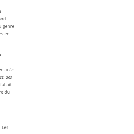
u
bond
du genre
es en
u
en. «
Le
es, des
fallait
re du
 Les