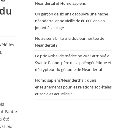
Neandertal et Homo sapiens
 du
Un garçon de six ans découvre une hache
néandertalienne vieille de 60 000 ans en
jouant à la plage
Notre sensibilité à la douleur héritée de
élé les
Néandertal ?
s.
Le prix Nobel de médecine 2022 attribué à
Svante Pääbo, père de la paléogénétique et
décrypteur du génome de Neandertal
Homo sapiens/Néanderthal : quels
enseignements pour les relations sociétales
et sociales actuelles ?
ois
ont Pääbe
a été
ues qui