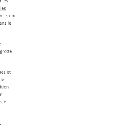
 les
les
ence, une
ans le
e
 grotte
ues et
 de
ition
en
ste :
-