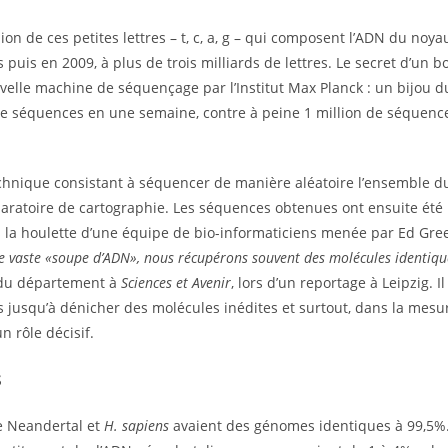
on de ces petites lettres – t, c, a, g – qui composent l’ADN du noya
s puis en 2009, à plus de trois milliards de lettres. Le secret d’un 
uvelle machine de séquençage par l’Institut Max Planck : un bijou 
 de séquences en une semaine, contre à peine 1 million de séquenc
chnique consistant à séquencer de manière aléatoire l’ensemble d
paratoire de cartographie. Les séquences obtenues ont ensuite été
 la houlette d’une équipe de bio-informaticiens menée par Ed Gre
de vaste «soupe d’ADN», nous récupérons souvent des molécules identiqu
n du département à
Sciences et Avenir
, lors d’un reportage à Leipzig. Il 
s jusqu’à dénicher des molécules inédites et surtout, dans la mesu
n rôle décisif.
s
e Neandertal et
H. sapiens
avaient des génomes identiques à 99,5%.