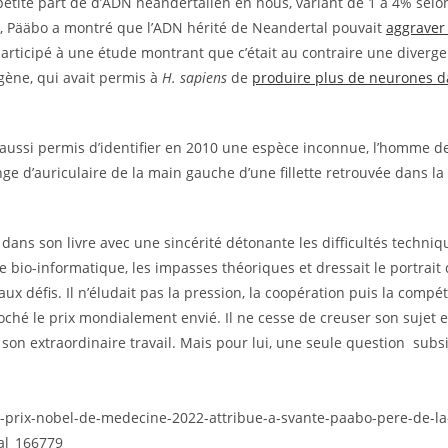
etite part de d’ADN néandertalien en nous, variant de 1 à 4% selon
20, Pääbo a montré que l’ADN hérité de Neandertal pouvait
aggraver 
participé à une étude montrant que c’était au contraire une diverg
gène, qui avait permis à
H. sapiens
de
produire plus de neurones d
 aussi permis d’identifier en 2010 une espèce inconnue, l’homme d
ge d’auriculaire de la main gauche d’une fillette retrouvée dans la
 dans son livre avec une sincérité détonante les difficultés techniq
bio-informatique, les impasses théoriques et dressait le portrait
ux défis. Il n’éludait pas la pression, la coopération puis la compét
ché le prix mondialement envié. Il ne cesse de creuser son sujet 
son extraordinaire travail. Mais pour lui, une seule question subsi
e-prix-nobel-de-medecine-2022-attribue-a-svante-paabo-pere-de-la
al_166779