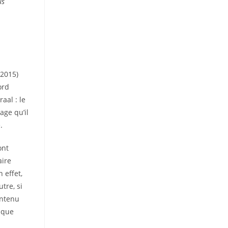
us
 2015)
ord
aal : le
age qu’il
.
ont
aire
 effet,
tre, si
ontenu
 que