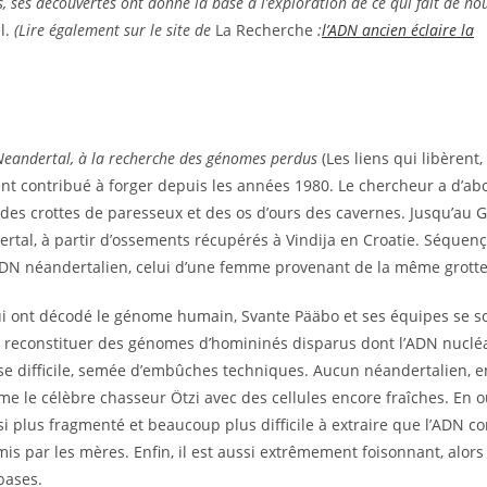
 ses découvertes ont donné la base à l’exploration de ce qui fait de no
l.
(Lire également sur le site de
La Recherche
:
l’ADN ancien éclaire la
Neandertal, à la recherche des génomes perdus
(Les liens qui libèrent,
ment contribué à forger depuis les années 1980. Le chercheur a d’ab
des crottes de paresseux et des os d’ours des cavernes. Jusqu’au Gr
al, à partir d’ossements récupérés à Vindija en Croatie. Séquenç
 ADN néandertalien, celui d’une femme provenant de la même grotte
ui ont décodé le génome humain, Svante Pääbo et ses équipes se s
: reconstituer des génomes d’homininés disparus dont l’ADN nuclé
e difficile, semée d’embûches techniques. Aucun néandertalien, en
e le célèbre chasseur Ötzi avec des cellules encore fraîches. En ou
ussi plus fragmenté et beaucoup plus difficile à extraire que l’ADN c
s par les mères. Enfin, il est aussi extrêmement foisonnant, alors
bases.