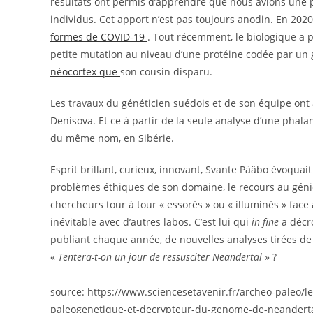
résultats ont permis d’apprendre que nous avions une p
individus. Cet apport n’est pas toujours anodin. En 20
formes de COVID-19
. Tout récemment, le biologique a 
petite mutation au niveau d’une protéine codée par un 
néocortex que
son cousin disparu.
Les travaux du généticien suédois et de son équipe ont
Denisova. Et ce à partir de la seule analyse d’une phalan
du même nom, en Sibérie.
Esprit brillant, curieux, innovant, Svante Pääbo évoquait
problèmes éthiques de son domaine, le recours au génie 
chercheurs tour à tour « essorés » ou « illuminés » face a
inévitable avec d’autres labos. C’est lui qui
in fine
a décro
publiant chaque année, de nouvelles analyses tirées de 
«
Tentera-t-on un jour de ressusciter Neandertal
» ?
__
source: https://www.sciencesetavenir.fr/archeo-paleo/l
paleogenetique-et-decrypteur-du-genome-de-neandert