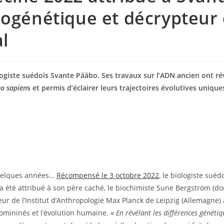
éogénétique et décrypteur
l
giste suédois Svante Pääbo. Ses travaux sur l’ADN ancien ont rév
o sapien
s et permis d’éclairer leurs trajectoires évolutives unique
quelques années…
Récompensé le 3 octobre 2022
, le biologiste suéd
a été attribué à son père caché, le biochimiste Sune Bergström (d
teur de l’Institut d’Anthropologie Max Planck de Leipzig (Allemagne) 
mininés et l’évolution humaine. «
En révélant les différences génétiq