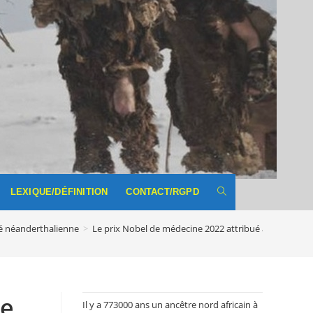
LEXIQUE/DÉFINITION
CONTACT/RGPD
TOGGLE
ité néanderthalienne
>
Le prix Nobel de médecine 2022 attribué à Svante P
WEBSITE
SEARCH
te
Il y a 773000 ans un ancêtre nord africain à