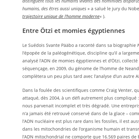
distinguent tous les humains vivants des hominidés disparus,
humains, des êtres aussi uniques
» a salué le jury du Nobe
trajectoire unique de l’homme moderne
«
).
Entre Ötzi et momies égyptiennes
Le Suédois Svante Pääbo a raconté dans sa biographie
l’épopée de la paléogénétique, discipline qu’il a large
analysé l’ADN de momies égyptiennes et d’Ötzi, collecté 
séquençage, en 2009, du génome de l’homme de Neandert
complètera un peu plus tard avec l’analyse d’un autre
Dans la foulée des scientifiques comme Craig Venter, q
attaqué, dès 2004, à un défi autrement plus compliqué 
nous parvenait incomplet et très dégradé. Une entrepris
n’a jamais été retrouvé conservé dans de la glace – comm
l’ADN nucléaire est plus rare dans les fossiles, il est a
dans les mitochondries de l’organisme humain et transmi
l’ADN mitochondrial ne comporte que 16.569 paires de 