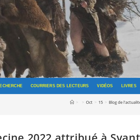
RECHERCHE
COURRIERS DES LECTEURS
VIDÉOS
LIVRES
>
>
Oct
>
15
>
Blog de l'actual
cine 2022 attribué à Svan